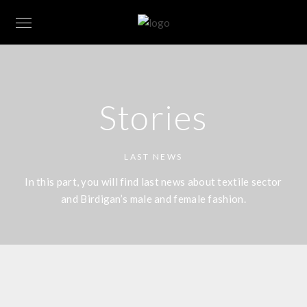
Stories
LAST NEWS
In this part, you will find last news about textile sector
and Birdigan’s male and female fashion.